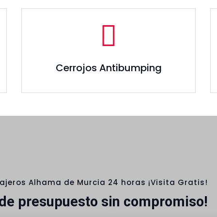
Cerrojos Antibumping
ajeros Alhama de Murcia 24 horas ¡Visita Gratis!
ide presupuesto sin compromiso!