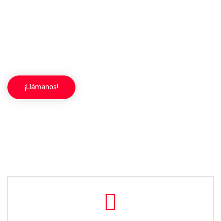
ayuda.
Nos congratula dar a cada cliente un trato único y
personalizado, ya que cada cliente tiene unas
necesidades diferentes. Llámanos y te informaremos.
¡Llámanos!
Servicios de cerrajería: